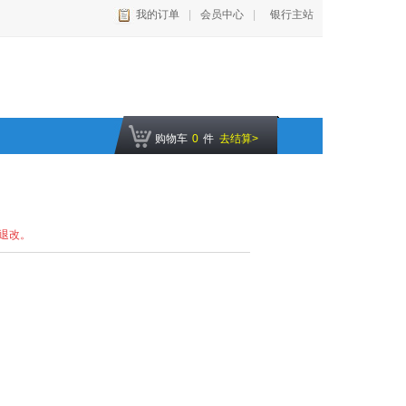
我的订单
|
会员中心
|
银行主站
购物车
0
件
去结算>
退改。