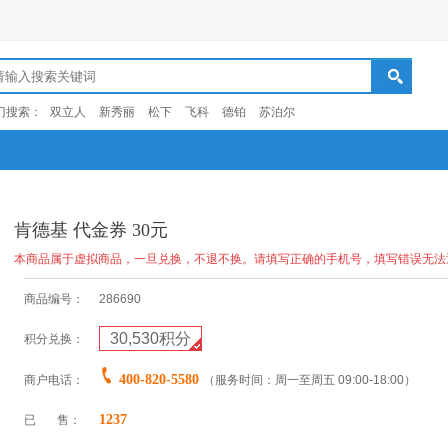
门搜索：
双立人
新秀丽
松下
飞科
德铂
苏泊尔
肯德基 代金券 30元
本商品属于虚拟商品，一旦兑换，不退不换。请填写正确的手机号，填写错误无法
商品编号：
286690
30,530
积分
积分兑换：
400-820-5580
商户电话：
（服务时间：周一至周五 09:00-18:00）
1237
已 售：