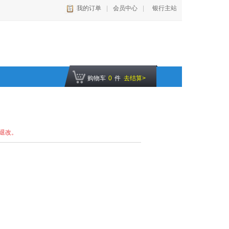
我的订单
|
会员中心
|
银行主站
购物车
0
件
去结算>
退改。