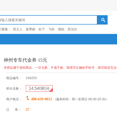
门搜索：
双立人
新秀丽
松下
飞科
德铂
苏泊尔
神州专车代金券 15元
本商品属于虚拟商品，一旦兑换，不退不换。请填写正确的手机号，填写错误无法
商品编号：
240253
14,540
积分
积分兑换：
400-639-0012
商户电话：
（服务时间：周一至周日 08:30-20:30）
27
已 售：